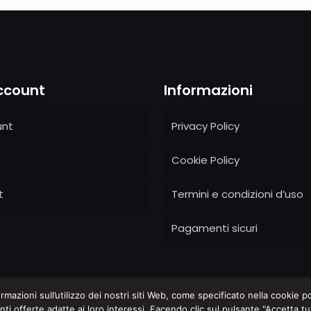
Account
Informazioni
unt
Privacy Policy
Cookie Policy
t
Termini e condizioni d’uso
Pagamenti sicuri
formazioni sull’utilizzo dei nostri siti Web, come specificato nella cookie po
nti offerte adatte ai loro interessi. Facendo clic sul pulsante "Accetta tutto