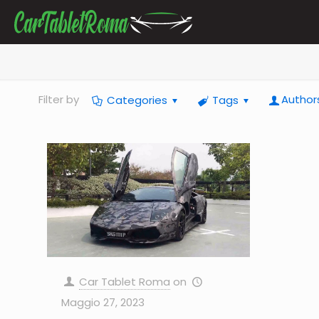
Filter by
Categories
Tags
Author
on
Car Tablet Roma
Maggio 27, 2023