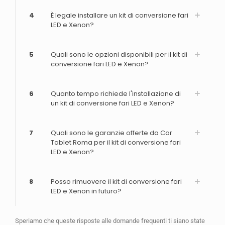
4
È legale installare un kit di conversione fari
LED e Xenon?
5
Quali sono le opzioni disponibili per il kit di
conversione fari LED e Xenon?
6
Quanto tempo richiede l'installazione di
un kit di conversione fari LED e Xenon?
7
Quali sono le garanzie offerte da Car
Tablet Roma per il kit di conversione fari
LED e Xenon?
8
Posso rimuovere il kit di conversione fari
LED e Xenon in futuro?
Speriamo che queste risposte alle domande frequenti ti siano state