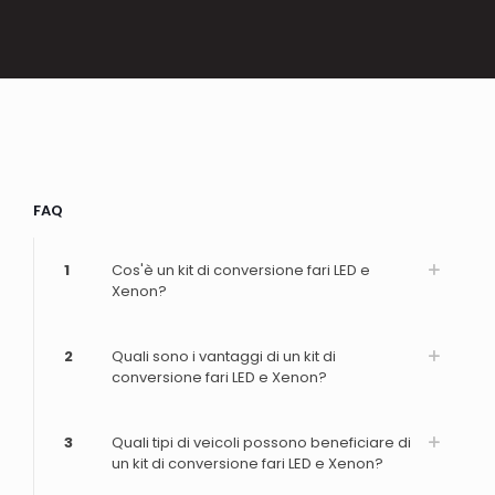
FAQ
1
Cos'è un kit di conversione fari LED e
Xenon?
2
Quali sono i vantaggi di un kit di
conversione fari LED e Xenon?
3
Quali tipi di veicoli possono beneficiare di
un kit di conversione fari LED e Xenon?